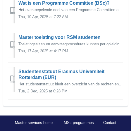
Wat is een Programme Committee (BSc)?
Het overkoepelende doel van een Programme Committee of Bachelor Opleidingscommissie is het bewaken en bevorderen van de onderwijskwaliteit en het vertegenwo...
Thu, 10 Apr, 2025 at 7:22 AM
Master toelating voor RSM studenten
Toelatingseisen en aanvraagprocedures kunnen per opleiding verschillen. Je kunt de verschillende criteria en meer gedetailleerde informatie vinden...
Thu, 17 Apr, 2025 at 4:17 PM
Studentenstatuut Erasmus Universiteit
Rotterdam (EUR)
Het studentenstatuut biedt een overzicht van de rechten en verplichtingen die studenten hebben en die voortvloeien uit wettelijke bepalingen. Ook heeft het ...
Tue, 2 Dec, 2025 at 6:28 PM
Master services home
MSc programmes
Contact