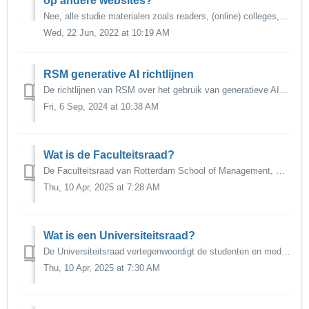
op andere websites?
Nee, alle studie materialen zoals readers, (online) colleges, web-lectures, opdrachten en examens gepubliseerd op Canvas of op een andere wijze beschikbaar ...
Wed, 22 Jun, 2022 at 10:19 AM
RSM generative AI richtlijnen
De richtlijnen van RSM over het gebruik van generatieve AI (GenAI) in het onderwijs vind je hier. Omdat de GenAI-omgeving steeds blijft ontwikkelen, worden ...
Fri, 6 Sep, 2024 at 10:38 AM
Wat is de Faculteitsraad?
De Faculteitsraad van Rotterdam School of Management, Erasmus Universiteit (RSM) is een gekozen orgaan dat de belangen van de RSM gemeenschap vertegenwoo...
Thu, 10 Apr, 2025 at 7:28 AM
Wat is een Universiteitsraad?
De Universiteitsraad vertegenwoordigt de studenten en medewerkers van de Erasmus Universiteit Rotterdam op centraal niveau. De Universiteitsraad overlegt re...
Thu, 10 Apr, 2025 at 7:30 AM