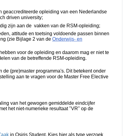
en geaccrediteerde opleiding van een Nederlandse
ch driven university;
rdig zijn aan de vakken van de RSM-opleiding;
eden, attitude en toetsing voldoende passen binnen
ding
(zie Bijlage 2 van de
Onderwijs- en
ebben voor de opleiding en daarom mag er niet te
rdelen van de betreffende RSM-opleiding.
in de (pre)master programma's. Dit betekent onder
jstelling aan te vragen voor de Master Free Elective
paling van het gewogen gemiddelde eindcijfer
 met het niet-numerieke resultaat "VR" op de
Zaak
in Osiris Student. Kies hier als type verzoek