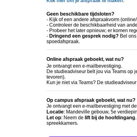
Klik hier om je afspraak te maken.
Geen beschikbare tijdsloten?
- Kijk of een andere afspraakvorm (online
- Controleer de beschikbaarheid van ande
- Probeer het later opnieuw; er komen reg
-
Dringend e
en gesprek nodig?
Bel ons
spoedafspraak.
Online afspraak geboekt, wat nu?
Je ontvangt een e-mailbevestiging.
De studieadviseur belt jou via Teams op 
tevoren).
Kun je niet via Teams? De studieadviseur
Op campus afspraak geboekt, wat nu?
Je ontvangt een e-mailbevestiging met det
Locatie
: Mandeville gebouw, 5e verdiepi
Let op
: Neem de
lift bij de hoofdingang
spreekkamers.