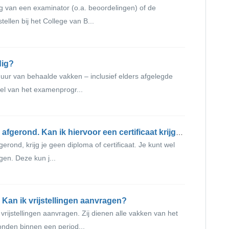
ing van een examinator (o.a. beoordelingen) of de
llen bij het College van B...
dig?
duur van behaalde vakken – inclusief elders afgelegde
el van het examenprogr...
Ik heb mijn pre-master programma afgerond. Kan ik hiervoor een certificaat krijgen?
rond, krijg je geen diploma of certificaat. Je kunt wel
jgen. Deze kun j...
 Kan ik vrijstellingen aanvragen?
ijstellingen aanvragen. Zij dienen alle vakken van het
nden binnen een period...